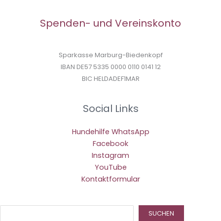
Spenden- und Vereinskonto
Sparkasse Marburg-Biedenkopf
IBAN DE57 5335 0000 0110 0141 12
BIC HELDADEF1MAR
Social Links
Hundehilfe WhatsApp
Facebook
Instagram
YouTube
Kontaktformular
Suc
SUCHEN