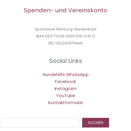
Spenden- und Vereinskonto
Sparkasse Marburg-Biedenkopf
IBAN DE57 5335 0000 0110 0141 12
BIC HELDADEF1MAR
Social Links
Hundehilfe WhatsApp
Facebook
Instagram
YouTube
Kontaktformular
Suc
SUCHEN