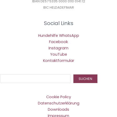
IBAN DE57 5335 0000 0110 0141 12
BIC HELDADEF1MAR
Social Links
Hundehilfe WhatsApp
Facebook
Instagram
YouTube
Kontaktformular
Suc
SUCHEN
Cookie Policy
Datenschutzerklärung
Downloads
Impressum