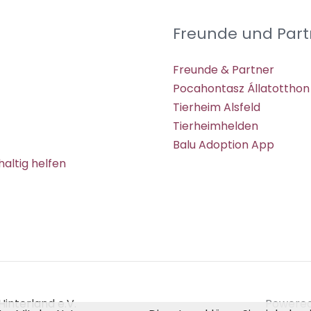
Freunde und Part
Freunde & Partner
Pocahontasz Állatotthon
Tierheim Alsfeld
Tierheimhelden
Balu Adoption App
altig helfen
interland e.V.
Powered 