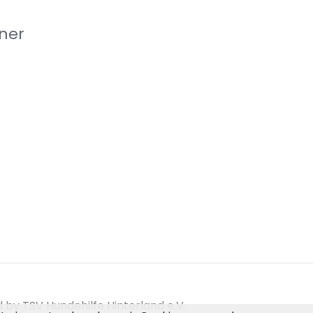
ner
by TSV Hundehilfe Hinterland e.V.