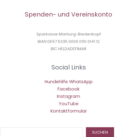
Spenden- und Vereinskonto
Sparkasse Marburg-Biedenkopf
IBAN DE57 5335 0000 0110 0141 12
BIC HELDADEF1MAR
Social Links
Hundehilfe WhatsApp
Facebook
Instagram
YouTube
Kontaktformular
Suc
SUCHEN