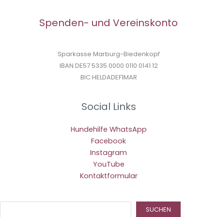
Spenden- und Vereinskonto
Sparkasse Marburg-Biedenkopf
IBAN DE57 5335 0000 0110 0141 12
BIC HELDADEF1MAR
Social Links
Hundehilfe WhatsApp
Facebook
Instagram
YouTube
Kontaktformular
Suc
SUCHEN