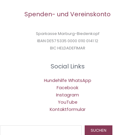
Spenden- und Vereinskonto
Sparkasse Marburg-Biedenkopf
IBAN DE57 5335 0000 0110 0141 12
BIC HELDADEF1MAR
Social Links
Hundehilfe WhatsApp
Facebook
Instagram
YouTube
Kontaktformular
Suc
SUCHEN