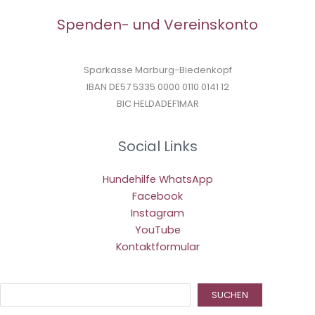
Spenden- und Vereinskonto
Sparkasse Marburg-Biedenkopf
IBAN DE57 5335 0000 0110 0141 12
BIC HELDADEF1MAR
Social Links
Hundehilfe WhatsApp
Facebook
Instagram
YouTube
Kontaktformular
Suc
SUCHEN