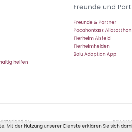
Freunde und Part
Freunde & Partner
Pocahontasz Állatotthon
Tierheim Alsfeld
Tierheimhelden
Balu Adoption App
altig helfen
interland e.V.
Powered 
ste. Mit der Nutzung unserer Dienste erklären Sie sich da