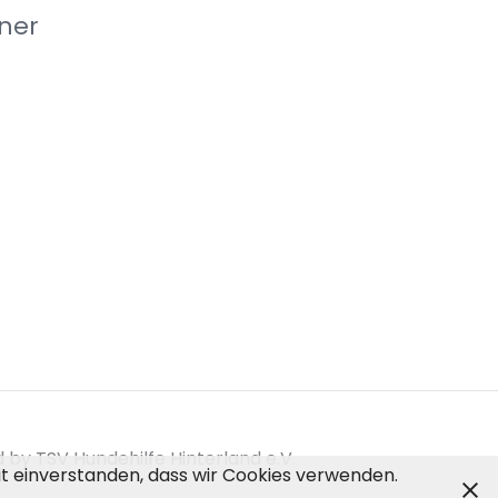
ner
by TSV Hundehilfe Hinterland e.V.
mit einverstanden, dass wir Cookies verwenden.