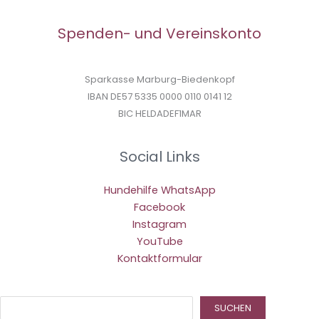
Spenden- und Vereinskonto
Sparkasse Marburg-Biedenkopf
IBAN DE57 5335 0000 0110 0141 12
BIC HELDADEF1MAR
Social Links
Hundehilfe WhatsApp
Facebook
Instagram
YouTube
Kontaktformular
Suc
SUCHEN