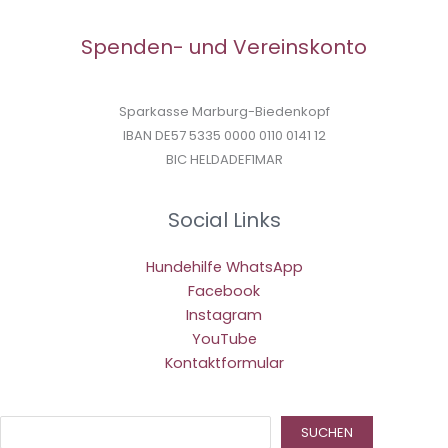
Spenden- und Vereinskonto
Sparkasse Marburg-Biedenkopf
IBAN DE57 5335 0000 0110 0141 12
BIC HELDADEF1MAR
Social Links
Hundehilfe WhatsApp
Facebook
Instagram
YouTube
Kontaktformular
Suc
SUCHEN