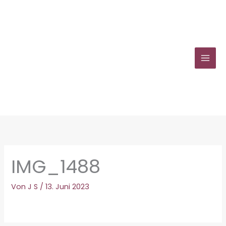
Zum
Inhalt
springen
IMG_1488
Von
J S
/
13. Juni 2023