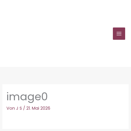
Zum
Inhalt
springen
image0
Von
J S
/
21. Mai 2026