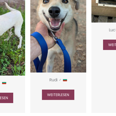
Luc
WEI
Rudi ♂
♀
WEITERLESEN
LESEN