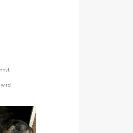
nnst
wird.