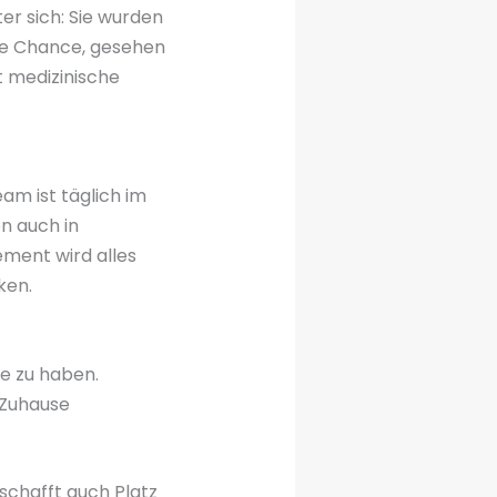
er sich: Sie wurden
hre Chance, gesehen
t medizinische
am ist täglich im
en auch in
ment wird alles
ken.
te zu haben.
 Zuhause
schafft auch Platz