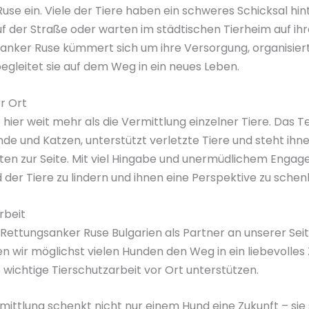
use ein. Viele der Tiere haben ein schweres Schicksal hint
uf der Straße oder warten im städtischen Tierheim auf i
anker Ruse kümmert sich um ihre Versorgung, organisier
gleitet sie auf dem Weg in ein neues Leben.
r Ort
hier weit mehr als die Vermittlung einzelner Tiere. Das Te
nde und Katzen, unterstützt verletzte Tiere und steht ihn
n zur Seite. Mit viel Hingabe und unermüdlichem Engage
d der Tiere zu lindern und ihnen eine Perspektive zu schen
beit
 Rettungsanker Ruse Bulgarien als Partner an unserer Sei
ir möglichst vielen Hunden den Weg in ein liebevolles
 wichtige Tierschutzarbeit vor Ort unterstützen.
ittlung schenkt nicht nur einem Hund eine Zukunft – sie 