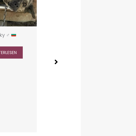
ky ♂
TERLESEN
Coco ♀