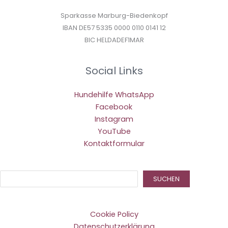
Sparkasse Marburg-Biedenkopf
IBAN DE57 5335 0000 0110 0141 12
BIC HELDADEF1MAR
Social Links
Hundehilfe WhatsApp
Facebook
Instagram
YouTube
Kontaktformular
Suc
SUCHEN
Cookie Policy
Datenschutzerklärung