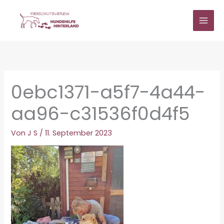
Zum
Inhalt
springen
0ebc1371-a5f7-4a44-
aa96-c31536f0d4f5
Von
J S
/
11. September 2023