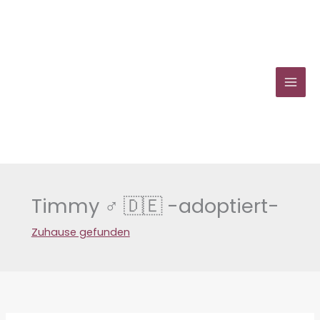
Zum
Inhalt
springen
Timmy ♂ 🇩🇪 -adoptiert-
Zuhause gefunden