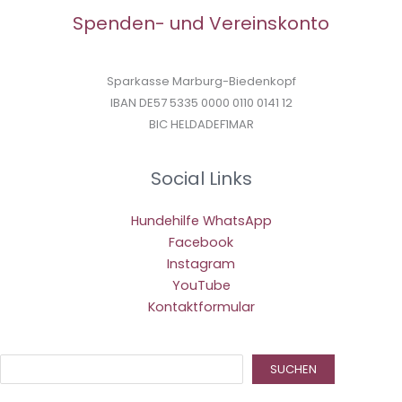
Spenden- und Vereinskonto
Sparkasse Marburg-Biedenkopf
IBAN DE57 5335 0000 0110 0141 12
BIC HELDADEF1MAR
Social Links
Hundehilfe WhatsApp
Facebook
Instagram
YouTube
Kontaktformular
Suc
SUCHEN