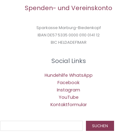
Spenden- und Vereinskonto
Sparkasse Marburg-Biedenkopf
IBAN DE57 5335 0000 0110 0141 12
BIC HELDADEF1MAR
Social Links
Hundehilfe WhatsApp
Facebook
Instagram
YouTube
Kontaktformular
Suc
SUCHEN