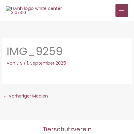
Zum
Inhalt
springen
IMG_9259
Von
J S
/
1. September 2025
←
Vorheriger Medien
Tierschutzverein