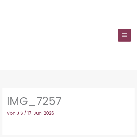
Zum
Inhalt
springen
IMG_7257
Von
J S
/
17. Juni 2026