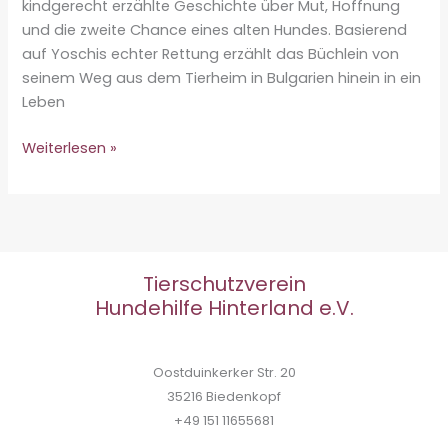
kindgerecht erzählte Geschichte über Mut, Hoffnung
und die zweite Chance eines alten Hundes. Basierend
auf Yoschis echter Rettung erzählt das Büchlein von
seinem Weg aus dem Tierheim in Bulgarien hinein in ein
Leben
Mit
Weiterlesen »
Herz
für
den
Tierschutz:
Nette
Tierschutzverein
&
Hundehilfe Hinterland e.V.
Whoopi
mit
dem
Oostduinkerker Str. 20
Yoschi-
35216 Biedenkopf
Büchlein
+49 151 11655681