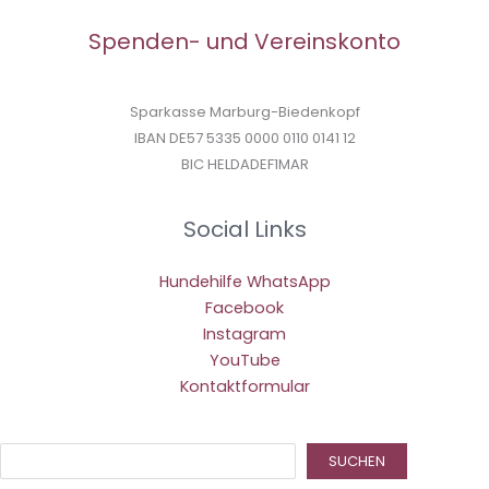
Spenden- und Vereinskonto
Sparkasse Marburg-Biedenkopf
IBAN DE57 5335 0000 0110 0141 12
BIC HELDADEF1MAR
Social Links
Hundehilfe WhatsApp
Facebook
Instagram
YouTube
Kontaktformular
Suc
SUCHEN