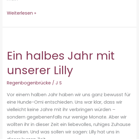
In
Weiterlesen »
Erinnerung
an
meinen
geliebten
Bundi
Ein halbes Jahr mit
unserer Lilly
Regenbogenbrücke
/
J S
Vor einem halben Jahr haben wir uns ganz bewusst für
eine Hunde-Omi entschieden. Uns war klar, dass wir
vielleicht keine Jahre mit ihr verbringen würden –
sondern gegebenenfalls nur wenige Monate. Aber wir
wollten ihr in dieser Zeit ein liebevolles, ruhiges Zuhause
schenken. Und was sollen wir sagen: Lilly hat uns in