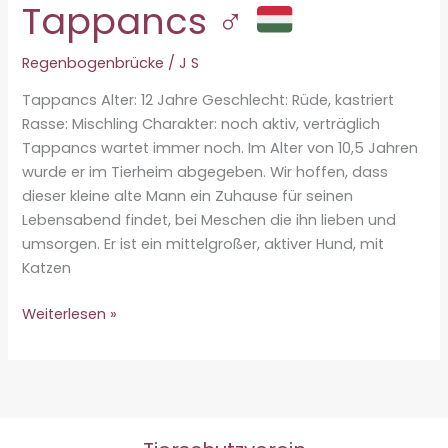
Tappancs ♂
Regenbogenbrücke
/
J S
Tappancs Alter: 12 Jahre Geschlecht: Rüde, kastriert
Rasse: Mischling Charakter: noch aktiv, verträglich
Tappancs wartet immer noch. Im Alter von 10,5 Jahren
wurde er im Tierheim abgegeben. Wir hoffen, dass
dieser kleine alte Mann ein Zuhause für seinen
Lebensabend findet, bei Meschen die ihn lieben und
umsorgen. Er ist ein mittelgroßer, aktiver Hund, mit
Katzen
Tappancs
Weiterlesen »
♂