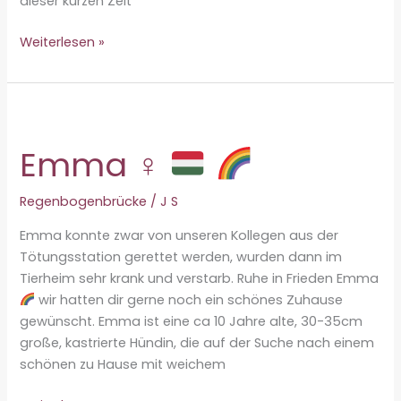
dieser kurzen Zeit
Ein
Weiterlesen »
halbes
Jahr
mit
unserer
Lilly
Emma ♀
Regenbogenbrücke
/
J S
Emma konnte zwar von unseren Kollegen aus der
Tötungsstation gerettet werden, wurden dann im
Tierheim sehr krank und verstarb. Ruhe in Frieden Emma
wir hatten dir gerne noch ein schönes Zuhause
gewünscht. Emma ist eine ca 10 Jahre alte, 30-35cm
große, kastrierte Hündin, die auf der Suche nach einem
schönen zu Hause mit weichem