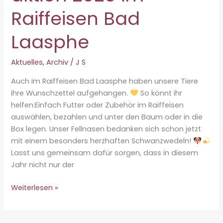
Raiffeisen Bad
Laasphe
Aktuelles
,
Archiv
/
J S
Auch im Raiffeisen Bad Laasphe haben unsere Tiere
ihre Wunschzettel aufgehangen.
So könnt ihr
helfen:Einfach Futter oder Zubehör im Raiffeisen
auswählen, bezahlen und unter den Baum oder in die
Box legen. Unser Fellnasen bedanken sich schon jetzt
mit einem besonders herzhaften Schwanzwedeln!
Lasst uns gemeinsam dafür sorgen, dass in diesem
Jahr nicht nur der
Weihnachtsspendenaktion
Weiterlesen »
2025
im
Raiffeisen