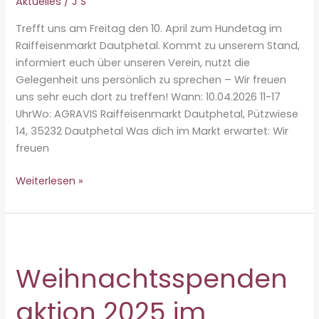
Aktuelles
/
J S
Trefft uns am Freitag den 10. April zum Hundetag im
Raiffeisenmarkt Dautphetal. Kommt zu unserem Stand,
informiert euch über unseren Verein, nutzt die
Gelegenheit uns persönlich zu sprechen – Wir freuen
uns sehr euch dort zu treffen! Wann: 10.04.2026 11-17
UhrWo: AGRAVIS Raiffeisenmarkt Dautphetal, Pützwiese
14, 35232 Dautphetal Was dich im Markt erwartet: Wir
freuen
Weiterlesen »
Hundetag
im
Raiffeisenmarkt
Dautphetal
–
Weihnachtsspenden
Wir
sind
aktion 2025 im
dabei!