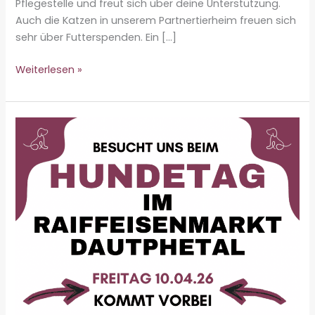
Pflegestelle und freut sich über deine Unterstützung.
Auch die Katzen in unserem Partnertierheim freuen sich
sehr über Futterspenden. Ein […]
Osterspendenaktion
Weiterlesen »
im
Raiffeisen-
Markt
Bad
Laasphe