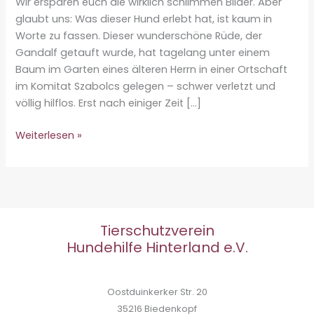
Wir ersparen euch die wirklich schlimmen Bilder. Aber
glaubt uns: Was dieser Hund erlebt hat, ist kaum in
Worte zu fassen. Dieser wunderschöne Rüde, der
Gandalf getauft wurde, hat tagelang unter einem
Baum im Garten eines älteren Herrn in einer Ortschaft
im Komitat Szabolcs gelegen – schwer verletzt und
völlig hilflos. Erst nach einiger Zeit […]
Dringend
Weiterlesen »
Hilfe
für
diesen
tapferen
Kämpfer
Tierschutzverein
benötigt
Hundehilfe Hinterland e.V.
Oostduinkerker Str. 20
35216 Biedenkopf