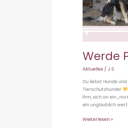
Werde P
Aktuelles
/
J S
Du liebst Hunde und
Tierschutzhunde!
ihm, sich an ein „no
ein unglaublich wert
Werde
Weiterlesen »
Pflegestelle