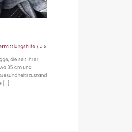
ermittlungshilfe
/
J S
ge, die seit ihrer
etwa 35 cm und
hr Gesundheitszustand
e […]