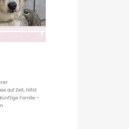
erer
e auf Zeit, hilfst
künftige Familie –
en