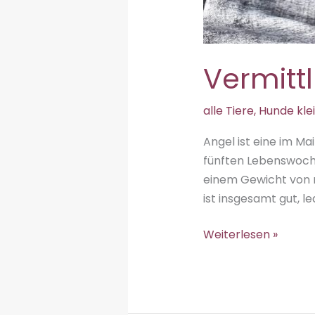
Vermitt
alle Tiere
,
Hunde kle
Angel ist eine im Ma
fünften Lebenswoche 
einem Gewicht von ru
ist insgesamt gut, l
Vermittlungshilfe
Weiterlesen »
–
Angel
♀