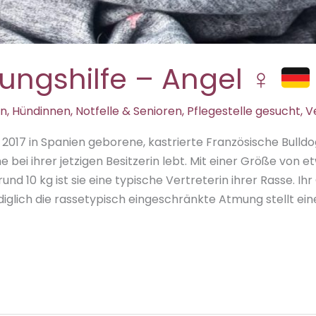
lungshilfe – Angel ♀
in
,
Hündinnen
,
Notfelle & Senioren
,
Pflegestelle gesucht
,
V
i 2017 in Spanien geborene, kastrierte Französische Bulldog
bei ihrer jetzigen Besitzerin lebt. Mit einer Größe von 
nd 10 kg ist sie eine typische Vertreterin ihrer Rasse. I
ediglich die rassetypisch eingeschränkte Atmung stellt ein