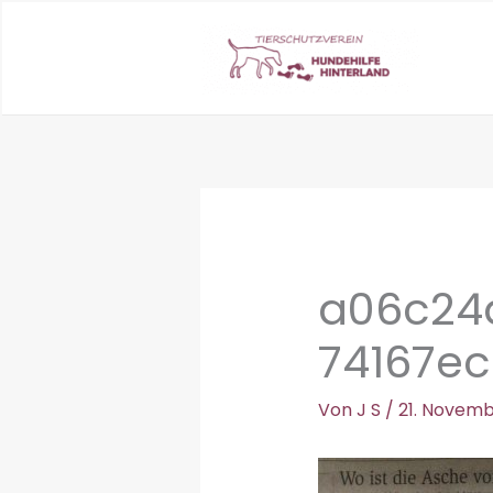
Zum
Inhalt
springen
a06c24
74167e
Von
J S
/
21. Novemb