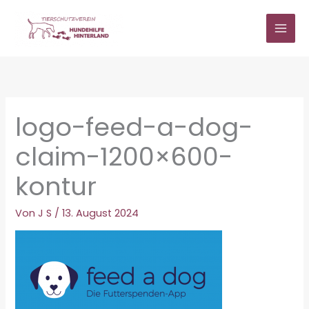
Zum
Inhalt
springen
logo-feed-a-dog-
claim-1200×600-
kontur
Von
J S
/
13. August 2024