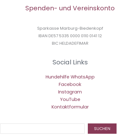
Spenden- und Vereinskonto
Sparkasse Marburg-Biedenkopf
IBAN DE57 5335 0000 0110 0141 12
BIC HELDADEF1MAR
Social Links
Hundehilfe WhatsApp
Facebook
Instagram
YouTube
Kontaktformular
Suc
SUCHEN