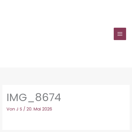
Zum
Inhalt
springen
IMG_8674
Von
J S
/
20. Mai 2026