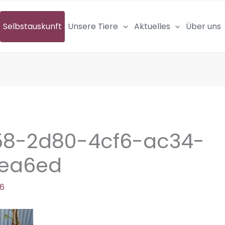
Selbstauskunft
Unsere Tiere
Aktuelles
Über uns
58-2d80-4cf6-ac34-
fea6ed
26