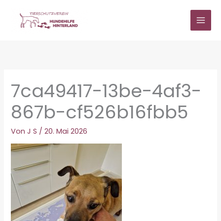
Zum
Inhalt
springen
7ca49417-13be-4af3-
867b-cf526b16fbb5
Von
J S
/
20. Mai 2026