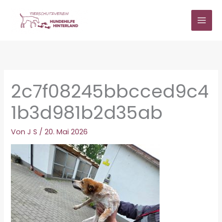
Zum
Inhalt
springen
2c7f08245bbcced9c4
1b3d981b2d35ab
Von
J S
/
20. Mai 2026