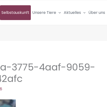
Selbstauskunft
Unsere Tiere
Aktuelles
Über uns
2a-3775-4aaf-9059-
42afc
26