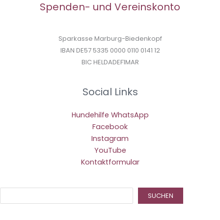
Spenden- und Vereinskonto
Sparkasse Marburg-Biedenkopf
IBAN DE57 5335 0000 0110 0141 12
BIC HELDADEF1MAR
Social Links
Hundehilfe WhatsApp
Facebook
Instagram
YouTube
Kontaktformular
Suc
SUCHEN