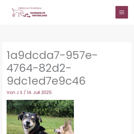
Zum
Inhalt
springen
1a9dcda7-957e-
4764-82d2-
9dc1ed7e9c46
Von
J S
/
14. Juli 2025