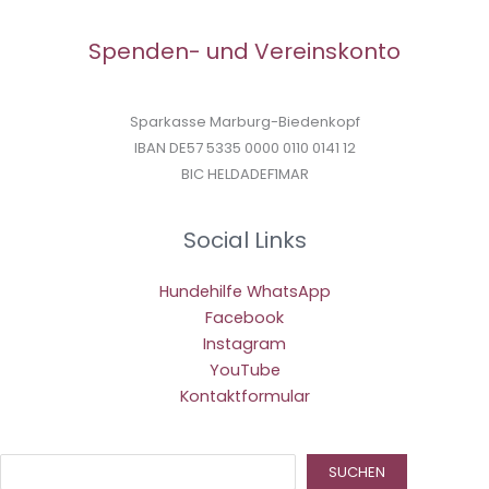
Spenden- und Vereinskonto
Sparkasse Marburg-Biedenkopf
IBAN DE57 5335 0000 0110 0141 12
BIC HELDADEF1MAR
Social Links
Hundehilfe WhatsApp
Facebook
Instagram
YouTube
Kontaktformular
Suc
SUCHEN