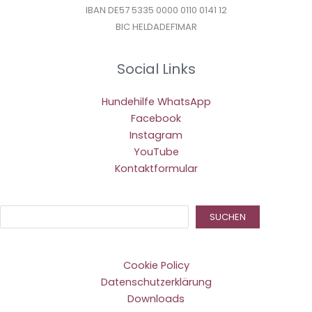
IBAN DE57 5335 0000 0110 0141 12
BIC HELDADEF1MAR
Social Links
Hundehilfe WhatsApp
Facebook
Instagram
YouTube
Kontaktformular
Suc
SUCHEN
Cookie Policy
Datenschutzerklärung
Downloads