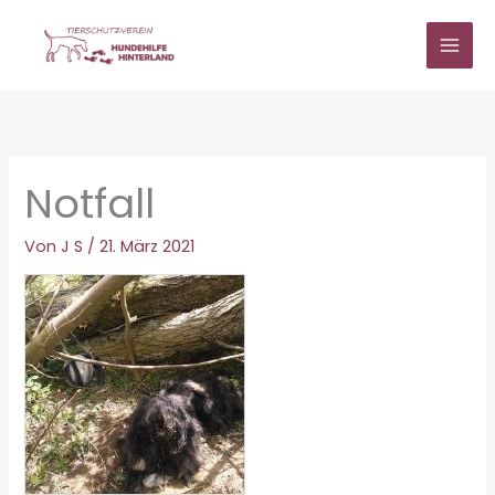
Zum
Inhalt
springen
Notfall
Von
J S
/
21. März 2021