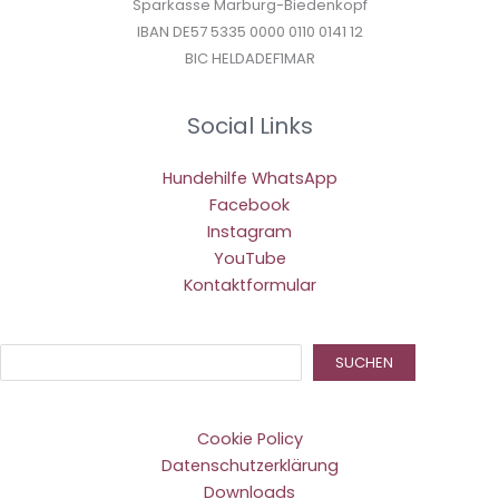
Sparkasse Marburg-Biedenkopf
IBAN DE57 5335 0000 0110 0141 12
BIC HELDADEF1MAR
Social Links
Hundehilfe WhatsApp
Facebook
Instagram
YouTube
Kontaktformular
Suc
SUCHEN
Cookie Policy
Datenschutzerklärung
Downloads