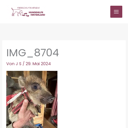
Zum
Inhalt
springen
IMG_8704
Von
J S
/
29. Mai 2024