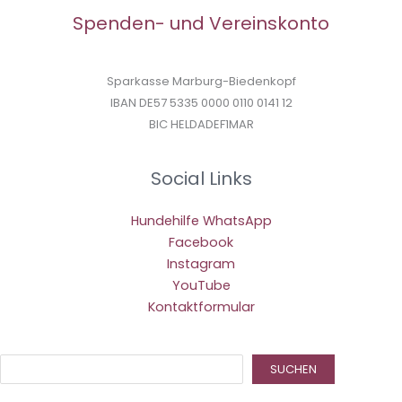
Spenden- und Vereinskonto
Sparkasse Marburg-Biedenkopf
IBAN DE57 5335 0000 0110 0141 12
BIC HELDADEF1MAR
Social Links
Hundehilfe WhatsApp
Facebook
Instagram
YouTube
Kontaktformular
Suc
SUCHEN