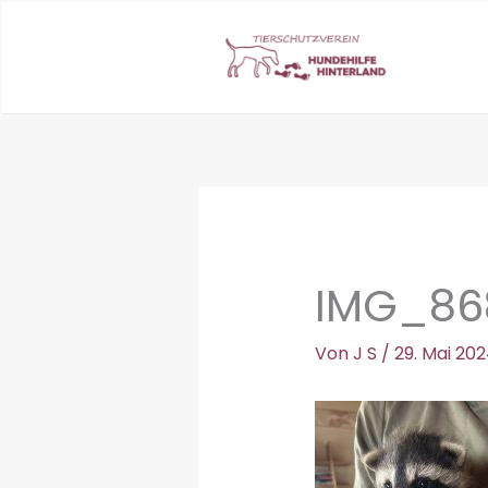
Zum
Inhalt
springen
IMG_86
Von
J S
/
29. Mai 20