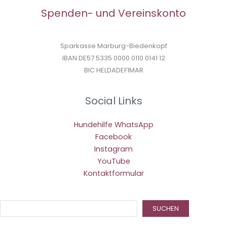
Spenden- und Vereinskonto
Sparkasse Marburg-Biedenkopf
IBAN DE57 5335 0000 0110 0141 12
BIC HELDADEF1MAR
Social Links
Hundehilfe WhatsApp
Facebook
Instagram
YouTube
Kontaktformular
Suc
SUCHEN