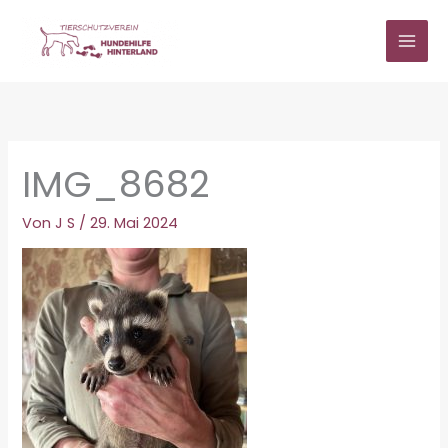
Zum
Inhalt
springen
IMG_8682
Von
J S
/
29. Mai 2024