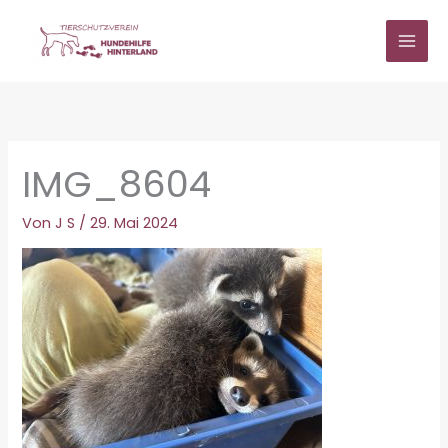
Zum
Inhalt
springen
IMG_8604
Von
J S
/
29. Mai 2024