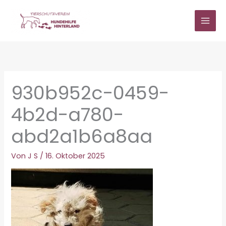
Zum
Inhalt
springen
930b952c-0459-
4b2d-a780-
abd2a1b6a8aa
Von
J S
/
16. Oktober 2025