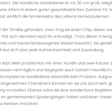
robert. Die handliche Hundedame ist ca. 30 cm groß, wiegt
ihres Alters in einem guten gesundheitlichen Zustand. Fit, 
rauf, endlich die Sonnenseite des Lebens kennenzulernen.
f der Straße gefunden. Zwar trug sie einen Chip, dieser wa
er hat sich niemand nach ihr erkundigt. Trotz dieser trauri
ffenes und menschenbezogenes Wesen bewahrt. Sie genieß
freut sich über jede Aufmerksamkeit und Zuwendung.
le lebt Meki problemlos mit einer Hündin und zwei Katzen
enossen verträglich und begegnet auch Katzen freundlich 
 unkomplizierte Hundedame ebenfalls kein Problem. Aufgru
 angenehmen Charakters können wir sie uns auch sehr g
g vorstellen. Ebenso wäre sie eine wunderbare Begleiteri
e an gemeinsamen Spaziergängen haben und einer treuen
e schenken möchten.