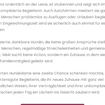
nz ordentlich an der Leine, ist stubenrein und zeigt sich im
plizierte Begleiterin. Auch Autofahrten meistert sie g
hre Menschen problemlos zu Ausflügen oder Urlauben begl
Eingewöhnungszeit wird sie sicherlich auch einmal für ei
en.
izierte, dankbare Hündin, die keine großen Ansprüche stel
e Menschen, regelmäßige Streicheleinheiten und gemeinsam
t. Meki sucht keine Action, sondern ein Zuhause, in dem 
Familienmitglied geliebt wird.
erten Hundedame eine zweite Chance schenken möchte, fi
rzensgute Begleiterin, die ihr neues Zuhause mit ganz viel
ndlichen Wesen, ihrer Verträglichkeit und ihrer unkomplizier
nschen jeden Tag ein Lächeln ins Gesicht zaubern wird.