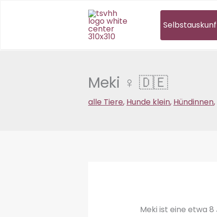
Zum
Inhalt
Selbstauskunf
springen
Meki ♀ 🇩🇪
alle Tiere
,
Hunde klein
,
Hündinnen
,
Meki ist eine etwa 8