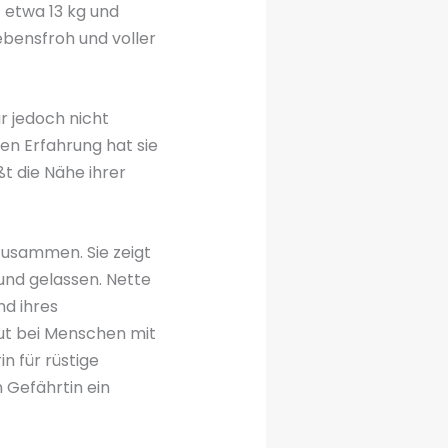
 etwa 13 kg und
lebensfroh und voller
r jedoch nicht
gen Erfahrung hat sie
t die Nähe ihrer
 zusammen. Sie zeigt
und gelassen. Nette
nd ihres
ut bei Menschen mit
n für rüstige
 Gefährtin ein