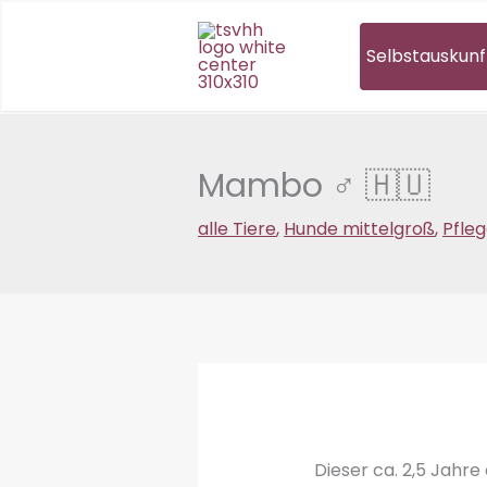
Zum
Inhalt
Selbstauskunf
springen
Mambo ♂ 🇭🇺
alle Tiere
,
Hunde mittelgroß
,
Pfleg
Dieser ca. 2,5 Jahre