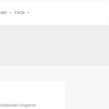
takt
FAQs
gsstationen Ungarns