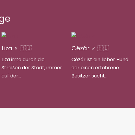
äge
Liza ♀ 🇭🇺
Cézár ♂ 🇭🇺
Liza irrte durch die
Cézár ist ein lieber Hund
Straßen der Stadt, immer
der einen erfahrene
auf der…
Besitzer sucht.…