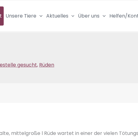
t
Unsere Tiere
Aktuelles
Über uns
Helfen/Kon
estelle gesucht
,
Rüden
 alte, mittelgroße l Rüde wartet in einer der vielen Tötun