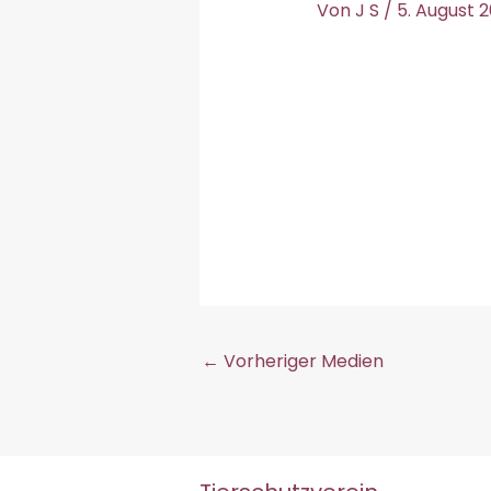
Von
J S
/
5. August 
←
Vorheriger Medien