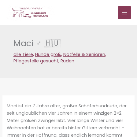
Zum
Inhalt
springen
Maci ♂ 🇭🇺
alle Tiere
,
Hunde groß
,
Notfelle & Senioren
,
Pflegestelle gesucht
,
Rüden
Maci ist ein 7 Jahre alter, großer Schäferhundrüde, der
seit unglaublichen vier Jahren in einem winzigen 2×2
Meter großen Zwinger lebt. Vier lange Winter und vier
Weihnachten hat er bereits hinter Gittern verbracht –
immer in der Hoffnung, dass endlich jemand kommt