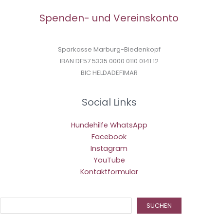
Spenden- und Vereinskonto
Sparkasse Marburg-Biedenkopf
IBAN DE57 5335 0000 0110 0141 12
BIC HELDADEF1MAR
Social Links
Hundehilfe WhatsApp
Facebook
Instagram
YouTube
Kontaktformular
Suc
SUCHEN