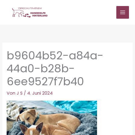
Zum
Inhalt
springen
b9604b52-a84a-
44a0-b28b-
6ee9527f7b40
Von
J S
/
4. Juni 2024