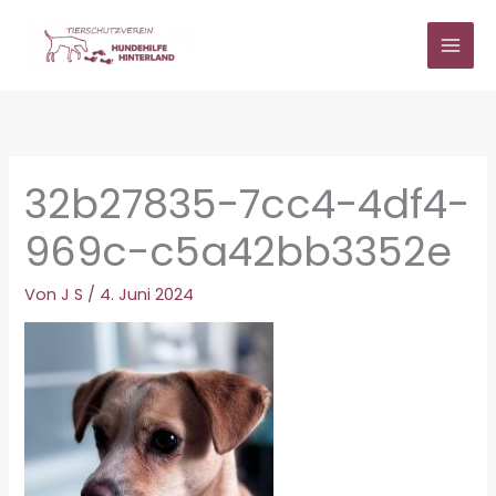
Zum
Inhalt
springen
32b27835-7cc4-4df4-
969c-c5a42bb3352e
Von
J S
/
4. Juni 2024